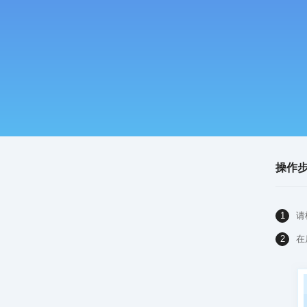
操作
1
请
2
在